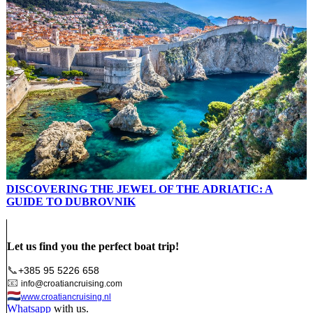
DISCOVERING THE JEWEL OF THE ADRIATIC: A
GUIDE TO DUBROVNIK
Let us find you the perfect boat trip!
📞
+385 95 5226 658
📧
info@croatiancruising.com
🇳🇱
www.croatiancruising.nl
Whatsapp
with us.