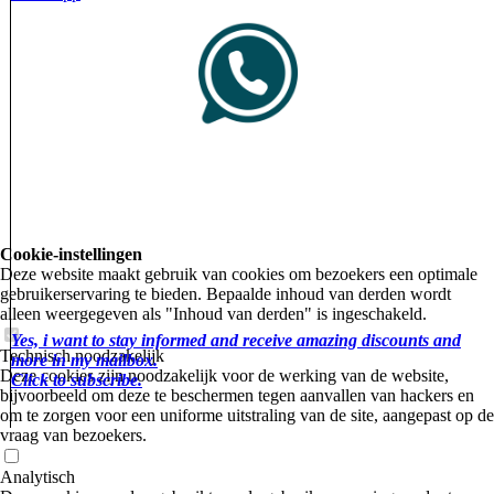
Cookie-instellingen
Deze website maakt gebruik van cookies om bezoekers een optimale
gebruikerservaring te bieden. Bepaalde inhoud van derden wordt
alleen weergegeven als "Inhoud van derden" is ingeschakeld.
Yes, i want to stay informed and receive amazing discounts and
Technisch noodzakelijk
more in my mailbox.
Deze cookies zijn noodzakelijk voor de werking van de website,
Click to subscribe.
bijvoorbeeld om deze te beschermen tegen aanvallen van hackers en
om te zorgen voor een uniforme uitstraling van de site, aangepast op de
vraag van bezoekers.
Analytisch